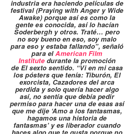
industria era haciendo películas de
festival (
Praying with Anger
y
Wide
Awake
) porque así es como la
gente es conocida, así lo hacían
Soderbergh y otros. Traté… pero
no soy bueno en eso, soy malo
para eso y estaba fallando”, señaló
para el
American Film
Institute
durante la promoción
de
El sexto sentido
. “Vi en mi casa
los pósters que tenía:
Tiburón, El
exorcista
,
Cazadores del arca
perdida
y solo quería hacer algo
así, no sentía que debía pedir
permiso para hacer una de esas así
que me dije ‘Amo a los fantasmas,
hagamos una historia de
fantasmas’ y es liberador cuando
haces algo que te gusta porque no