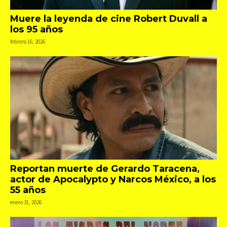
Muere la leyenda de cine Robert Duvall a
los 95 años
febrero 16, 2026
Reportan muerte de Gerardo Taracena,
actor de Apocalypto y Narcos México, a los
55 años
enero 31, 2026