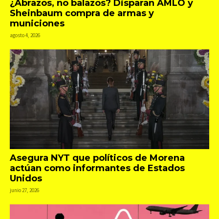
¿Abrazos, no balazos? Disparan AMLO y
Sheinbaum compra de armas y
municiones
agosto 4, 2026
Asegura NYT que políticos de Morena
actúan como informantes de Estados
Unidos
junio 27, 2026