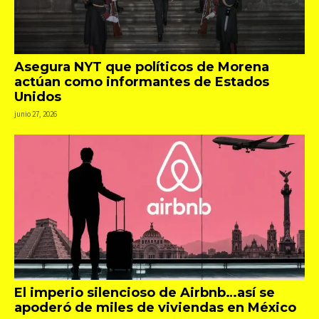
Asegura NYT que políticos de Morena
actúan como informantes de Estados
Unidos
junio 27, 2026
El imperio silencioso de Airbnb…así se
apoderó de miles de viviendas en México