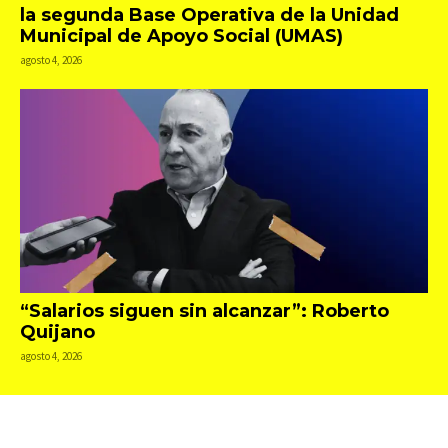
la segunda Base Operativa de la Unidad
Municipal de Apoyo Social (UMAS)
agosto 4, 2026
“Salarios siguen sin alcanzar”: Roberto
Quijano
agosto 4, 2026