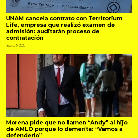
UNAM cancela contrato con Territorium
Life, empresa que realizó examen de
admisión: auditarán proceso de
contratación
agosto 5, 2026
Morena pide que no llamen “Andy” al hijo
de AMLO porque lo demerita: “Vamos a
defenderlo”