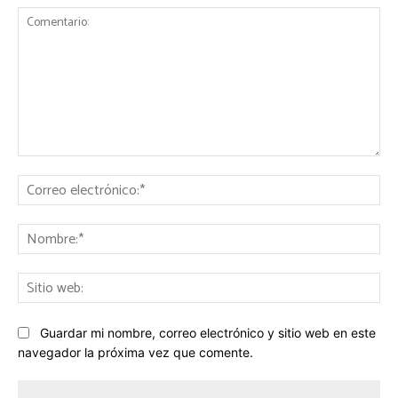
Comentario:
Co
ele
No
Sit
we
Guardar mi nombre, correo electrónico y sitio web en este
navegador la próxima vez que comente.