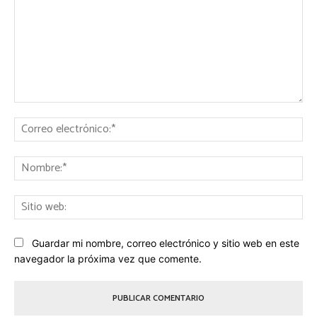
Comentario:
Co
ele
No
Sit
we
Guardar mi nombre, correo electrónico y sitio web en este
navegador la próxima vez que comente.