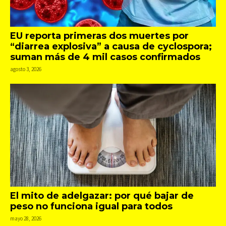
EU reporta primeras dos muertes por
“diarrea explosiva” a causa de cyclospora;
suman más de 4 mil casos confirmados
agosto 3, 2026
El mito de adelgazar: por qué bajar de
peso no funciona igual para todos
mayo 28, 2026