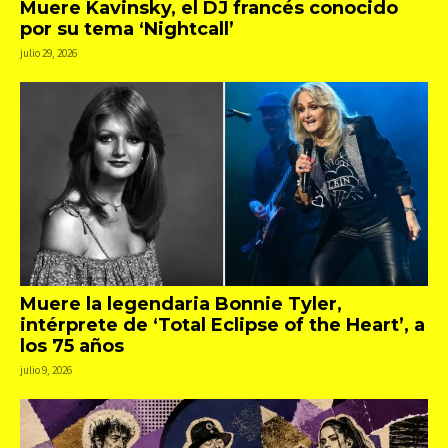
Muere Kavinsky, el DJ francés conocido
por su tema ‘Nightcall’
julio 29, 2026
Muere la legendaria Bonnie Tyler,
intérprete de ‘Total Eclipse of the Heart’, a
los 75 años
julio 9, 2026