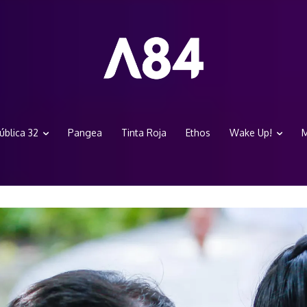
ública 32
Pangea
Tinta Roja
Ethos
Wake Up!
M