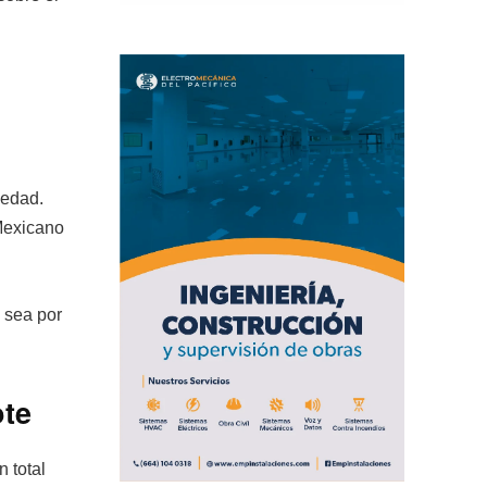
 edad.
 Mexicano
 sea por
ote
 total