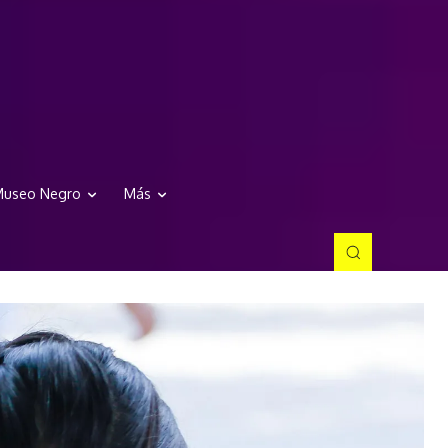
useo Negro
Más