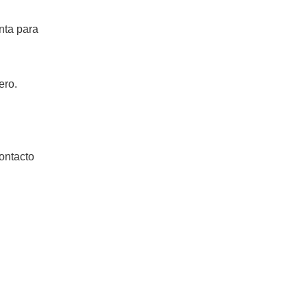
nta para
ero.
ontacto