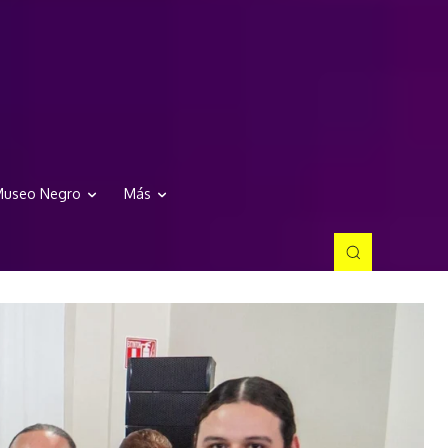
useo Negro
Más