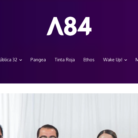
ública 32
Pangea
Tinta Roja
Ethos
Wake Up!
M