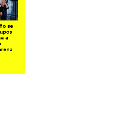
ño se
rupos
ma a
a
orena