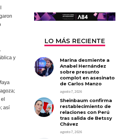
l
egaron
o
LO MÁS RECIENTE
,
blica y
Marina desmiente a
Anabel Hernández
sobre presunto
complot en asesinato
 Maya
de Carlos Manzo
ragoza;
agosto 7, 2026
 el
Sheinbaum confirma
restablecimiento de
; así
relaciones con Perú
tras salida de Betssy
Chávez
agosto 7, 2026