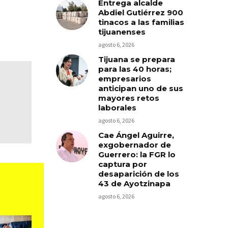
Entrega alcalde
Abdiel Gutiérrez 900
tinacos a las familias
tijuanenses
agosto 6, 2026
Tijuana se prepara
para las 40 horas;
empresarios
anticipan uno de sus
mayores retos
laborales
agosto 6, 2026
Cae Ángel Aguirre,
exgobernador de
Guerrero: la FGR lo
captura por
desaparición de los
43 de Ayotzinapa
agosto 6, 2026