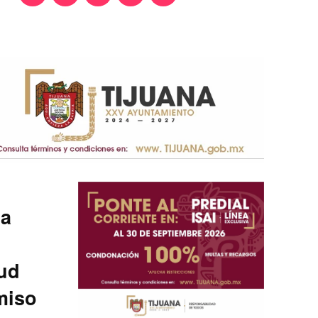
la
tud
miso