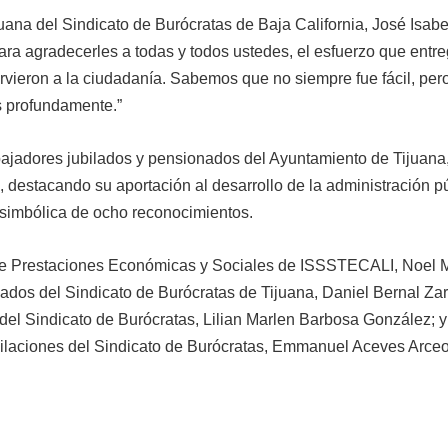
ijuana del Sindicato de Burócratas de Baja California, José Isabe
para agradecerles a todas y todos ustedes, el esfuerzo que entr
irvieron a la ciudadanía. Sabemos que no siempre fue fácil, per
s profundamente.”
abajadores jubilados y pensionados del Ayuntamiento de Tijuana
estacando su aportación al desarrollo de la administración pú
 simbólica de ocho reconocimientos.
r de Prestaciones Económicas y Sociales de ISSSTECALI, Noel
ados del Sindicato de Burócratas de Tijuana, Daniel Bernal Za
del Sindicato de Burócratas, Lilian Marlen Barbosa González; y
ilaciones del Sindicato de Burócratas, Emmanuel Aceves Arceo