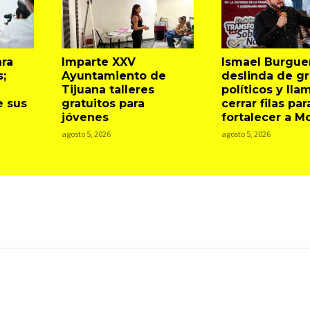
ara
Imparte XXV
Ismael Burgue
s;
Ayuntamiento de
deslinda de g
Tijuana talleres
políticos y lla
e sus
gratuitos para
cerrar filas par
jóvenes
fortalecer a M
agosto 5, 2026
agosto 5, 2026