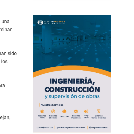
n una
lminan
 han sido
 los
ara
ejan,