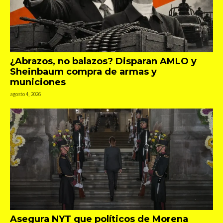
¿Abrazos, no balazos? Disparan AMLO y
Sheinbaum compra de armas y
municiones
agosto 4, 2026
Asegura NYT que políticos de Morena