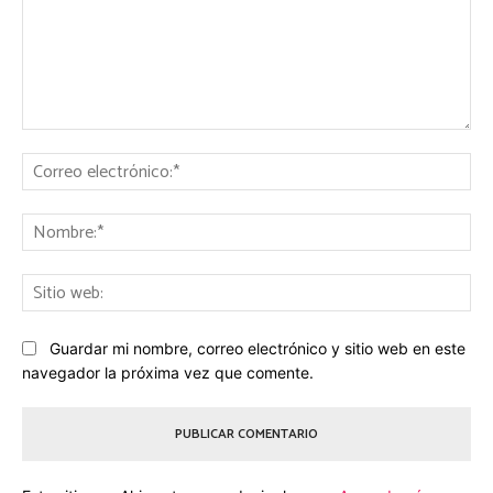
Comentario:
Co
ele
No
Sit
we
Guardar mi nombre, correo electrónico y sitio web en este
navegador la próxima vez que comente.