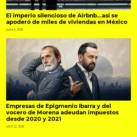
El imperio silencioso de Airbnb…así se
apoderó de miles de viviendas en México
junio 5, 2026
Empresas de Epigmenio Ibarra y del
vocero de Morena adeudan impuestos
desde 2020 y 2021
abril 22, 2026