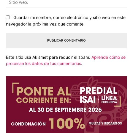
Sit
we
Guardar mi nombre, correo electrónico y sitio web en este
navegador la próxima vez que comente.
Este sitio usa Akismet para reducir el spam.
Aprende cómo se
procesan los datos de tus comentarios
.