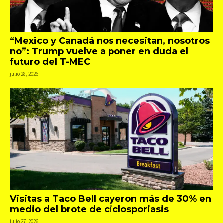
“Mexico y Canadá nos necesitan, nosotros
no”: Trump vuelve a poner en duda el
futuro del T-MEC
julio 28, 2026
Visitas a Taco Bell cayeron más de 30% en
medio del brote de ciclosporiasis
julio 27, 2026