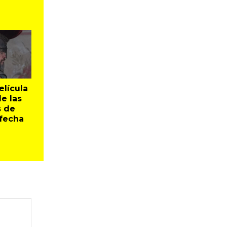
elícula
e las
 de
 fecha