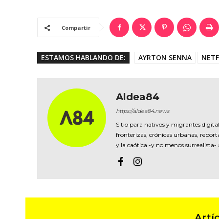
Compartir
ESTAMOS HABLANDO DE:
AYRTON SENNA
NETF
Aldea84
https://aldea84.news
Sitio para nativos y migrantes digital
fronterizas, crónicas urbanas, reporta
y la caótica -y no menos surrealista-
Artí