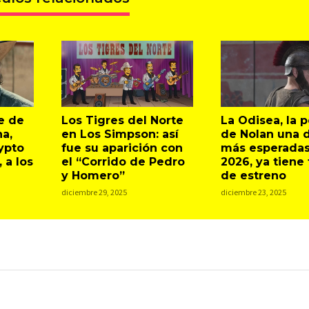
e de
Los Tigres del Norte
La Odisea, la p
a,
en Los Simpson: así
de Nolan una d
ypto
fue su aparición con
más esperadas
 a los
el “Corrido de Pedro
2026, ya tiene
y Homero”
de estreno
diciembre 29, 2025
diciembre 23, 2025