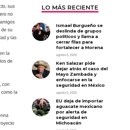
cto, sus
LO MÁS RECIENTE
pero no
 amigos
Ismael Burgueño se
 de su
deslinda de grupos
políticos y llama a
dad y las
cerrar filas para
fortalecer a Morena
en la
agosto 5, 2026
ños de
Ken Salazar pide
dejar atrás el caso del
Mayo Zambada y
enfocarse en la
, con
seguridad en México
, como la
agosto 5, 2026
EU deja de importar
aguacate mexicano
por alerta de
enna
seguridad en
Michoacán
royecto