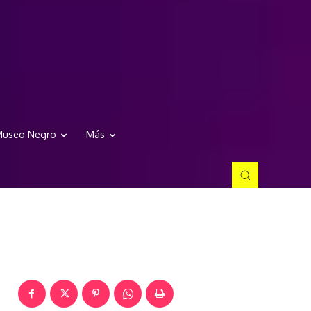
useo Negro
Más