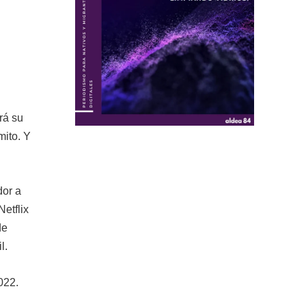
rá su
mito. Y
dor a
etflix
de
l.
022.