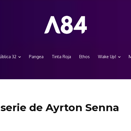
ública 32
Pangea
Tinta Roja
Ethos
Wake Up!
M
iserie de Ayrton Senna