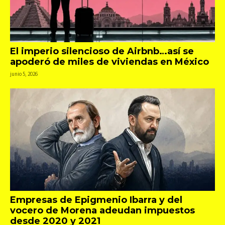
El imperio silencioso de Airbnb…así se
apoderó de miles de viviendas en México
junio 5, 2026
Empresas de Epigmenio Ibarra y del
vocero de Morena adeudan impuestos
desde 2020 y 2021