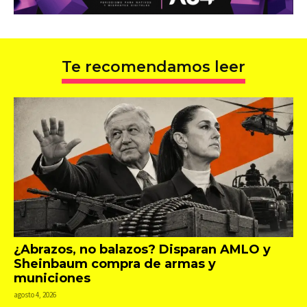
Te recomendamos leer
¿Abrazos, no balazos? Disparan AMLO y
Sheinbaum compra de armas y
municiones
agosto 4, 2026