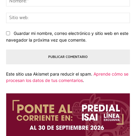
Sit
we
Guardar mi nombre, correo electrónico y sitio web en este
navegador la próxima vez que comente.
Este sitio usa Akismet para reducir el spam.
Aprende cómo se
procesan los datos de tus comentarios
.