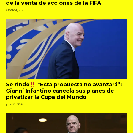
de la venta de acciones de la FIFA
agosto 4, 2026
Se rinde
“Esta propuesta no avanzará”:
Gianni Infantino cancela sus planes de
privatizar la Copa del Mundo
julio 31, 2026