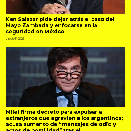
Ken Salazar pide dejar atrás el caso del
Mayo Zambada y enfocarse en la
seguridad en México
agosto 5, 2026
Milei firma decreto para expulsar a
extranjeros que agravien a los argentinos;
acusa aumento de “mensajes de odio y
actos de hostilidad” tras el...