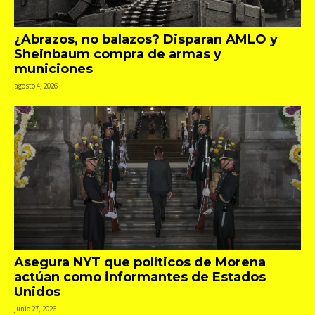
¿Abrazos, no balazos? Disparan AMLO y
Sheinbaum compra de armas y
municiones
agosto 4, 2026
Asegura NYT que políticos de Morena
actúan como informantes de Estados
Unidos
junio 27, 2026