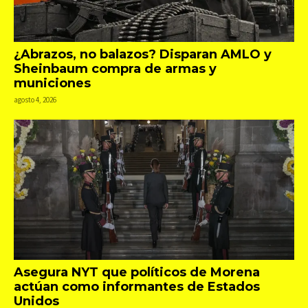
¿Abrazos, no balazos? Disparan AMLO y
Sheinbaum compra de armas y
municiones
agosto 4, 2026
Asegura NYT que políticos de Morena
actúan como informantes de Estados
Unidos