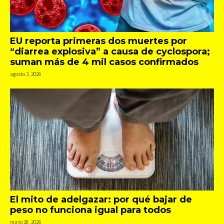
EU reporta primeras dos muertes por
“diarrea explosiva” a causa de cyclospora;
suman más de 4 mil casos confirmados
agosto 3, 2026
El mito de adelgazar: por qué bajar de
peso no funciona igual para todos
mayo 28, 2026