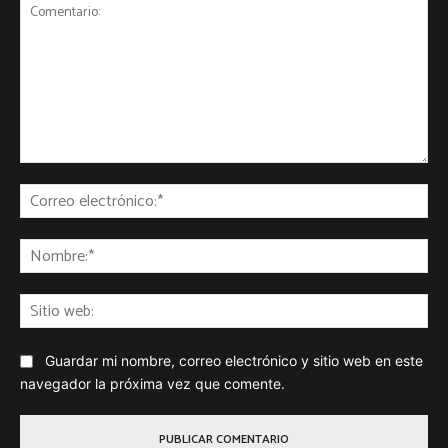
Comentario:
Co
ele
No
Sit
we
Guardar mi nombre, correo electrónico y sitio web en este
navegador la próxima vez que comente.