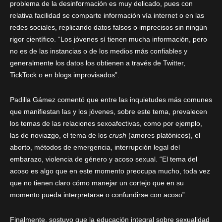
problema de la desinformación es muy delicado, pues con
relativa facilidad se comparte información vía internet o en las
redes sociales, replicando datos falsos o imprecisos sin ningún
rigor científico. “Los jóvenes sí tienen mucha información, pero
no es de las instancias o de los medios más confiables y
generalmente los datos los obtienen a través de Twitter,
TickTock o en blogs improvisados”.
Padilla Gámez comentó que entre las inquietudes más comunes
que manifiestan las y los jóvenes, sobre este tema, prevalecen
los temas de las relaciones sexoafectivas, como por ejemplo,
las de noviazgo, el tema de los
crush
(amores platónicos), el
aborto, métodos de emergencia, interrupción legal del
embarazo, violencia de género y acoso sexual. “El tema del
acoso es algo que en este momento preocupa mucho, toda vez
que no tienen claro cómo manejar un cortejo que en su
momento pueda interpretarse o confundirse con acoso”.
Finalmente, sostuvo que la educación integral sobre sexualidad