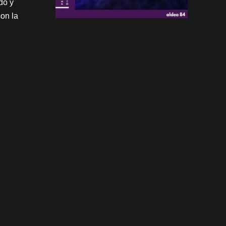
do y
son la