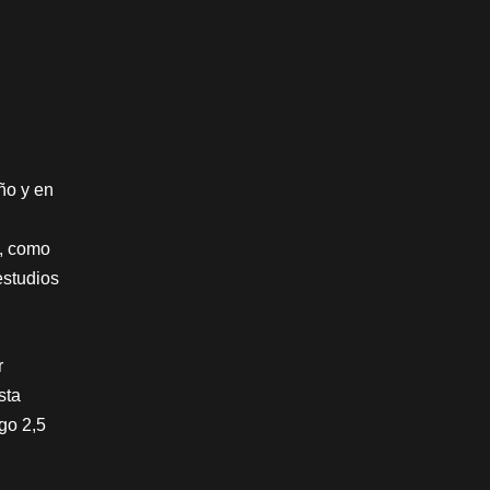
ño y en
s, como
estudios
r
sta
go 2,5