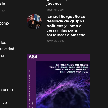
jóvenes
 la
agosto 5, 2026
nto.
Ismael Burgueño se
deslinda de grupos
s como
políticos y llama a
cerrar filas para
fortalecer a Morena
agosto 5, 2026
 los
 gravedad
una
l cuerpo.
nivel