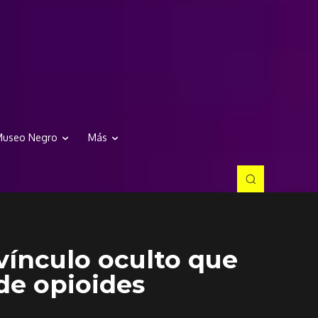
useo Negro
Más
vínculo oculto que
de opioides