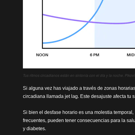
Tus ritmos circadianos están en sintonía con el día y la noche. Pikov
Si alguna vez has viajado a través de zonas horari
circadiana llamada jet lag. Este desajuste afecta tu s
Si bien el desfase horario es una molestia temporal,
frecuentes, pueden tener consecuencias para la salu
y diabetes.