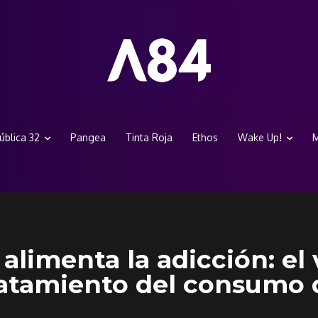
ública 32
Pangea
Tinta Roja
Ethos
Wake Up!
M
alimenta la adicción: el 
ratamiento del consumo 