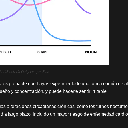
it44/iStock vía Getty Images Plus
as, es probable que hayas experimentado una forma común de al
ueño y concentración, y puede hacerte sentir irritable.
 las alteraciones circadianas crónicas, como los turnos nocturno
d a largo plazo, incluido un mayor riesgo de enfermedad cardi