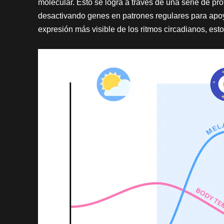
molecular. Esto se logra a través de una serie de pro
desactivando genes en patrones regulares para apoya
expresión más visible de los ritmos circadianos, esto