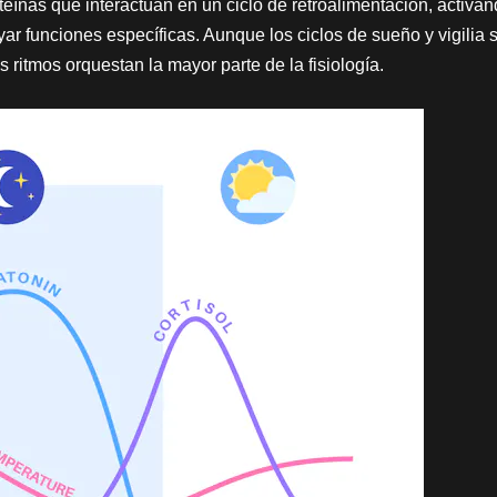
teínas que interactúan en un ciclo de retroalimentación, activan
r funciones específicas. Aunque los ciclos de sueño y vigilia 
s ritmos orquestan la mayor parte de la fisiología.