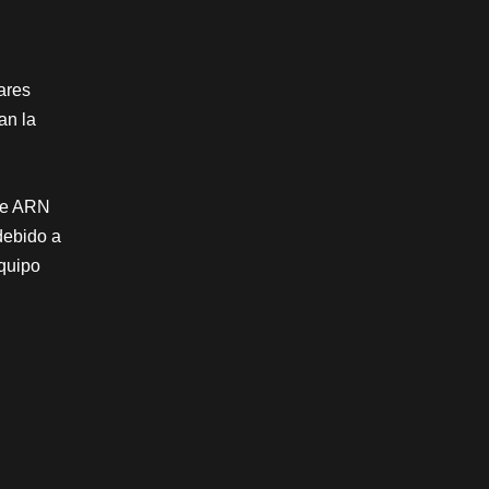
ares
an la
 de ARN
debido a
quipo