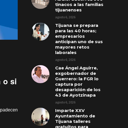
tinacos a las familias
tijuanenses
agosto 6, 2026
Tijuana se prepara
para las 40 horas;
empresarios
anticipan uno de sus
mayores retos
laborales
agosto 6, 2026
Cae Ángel Aguirre,
exgobernador de
 o si
Guerrero: la FGR lo
captura por
desaparición de los
43 de Ayotzinapa
agosto 6, 2026
e padecen
Imparte XXV
Ayuntamiento de
Tijuana talleres
gratuitos para