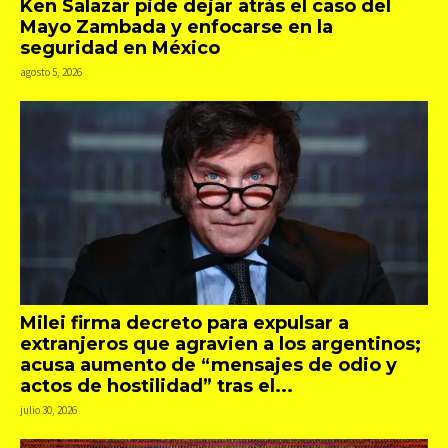
Ken Salazar pide dejar atrás el caso del
Mayo Zambada y enfocarse en la
seguridad en México
agosto 5, 2026
Milei firma decreto para expulsar a
extranjeros que agravien a los argentinos;
acusa aumento de “mensajes de odio y
actos de hostilidad” tras el...
julio 30, 2026