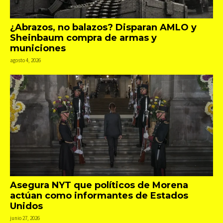
¿Abrazos, no balazos? Disparan AMLO y
Sheinbaum compra de armas y
municiones
agosto 4, 2026
Asegura NYT que políticos de Morena
actúan como informantes de Estados
Unidos
junio 27, 2026