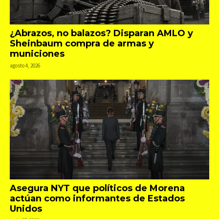
¿Abrazos, no balazos? Disparan AMLO y
Sheinbaum compra de armas y
municiones
agosto 4, 2026
Asegura NYT que políticos de Morena
actúan como informantes de Estados
Unidos