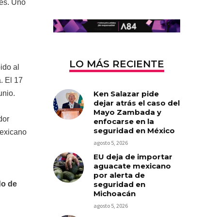
les. Uno
LO MÁS RECIENTE
ido al
. El 17
Ken Salazar pide
unio.
dejar atrás el caso del
Mayo Zambada y
dor
enfocarse en la
seguridad en México
mexicano
agosto 5, 2026
EU deja de importar
aguacate mexicano
por alerta de
seguridad en
do de
Michoacán
agosto 5, 2026