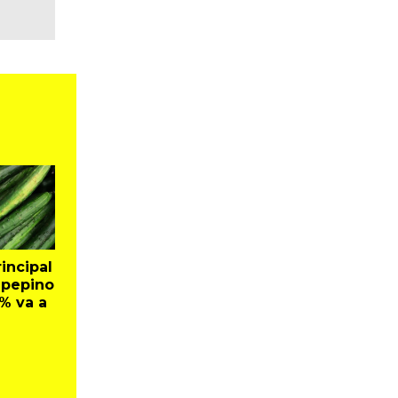
incipal
 pepino
% va a