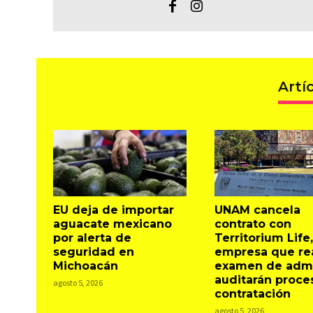
Artí
EU deja de importar
UNAM cancela
aguacate mexicano
contrato con
por alerta de
Territorium Life,
seguridad en
empresa que rea
Michoacán
examen de admi
auditarán proce
agosto 5, 2026
contratación
agosto 5, 2026