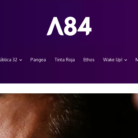
ública 32
Pangea
Tinta Roja
Ethos
Wake Up!
M