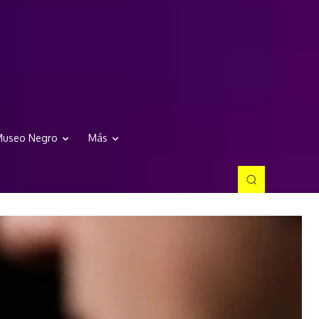
useo Negro
Más