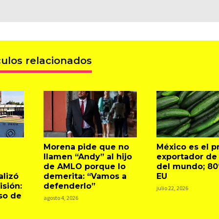
culos relacionados
Morena pide que no
México es el pr
llamen “Andy” al hijo
exportador de
de AMLO porque lo
del mundo; 80
lizó
demerita: “Vamos a
EU
sión:
defenderlo”
julio 22, 2026
so de
agosto 4, 2026