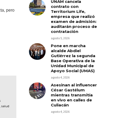
UNAM cancela
contrato con
ta, pero
Territorium Life,
empresa que realizó
examen de admisión:
auditarán proceso de
contratación
agosto 5, 2026
Pone en marcha
alcalde Abdiel
Gutiérrez la segunda
Base Operativa de la
Unidad Municipal de
Apoyo Social (UMAS)
agosto 4, 2026
Asesinan al influencer
César Gastélum
mientras transmitía
en vivo en calles de
s
Culiacán
, salud
agosto 4, 2026