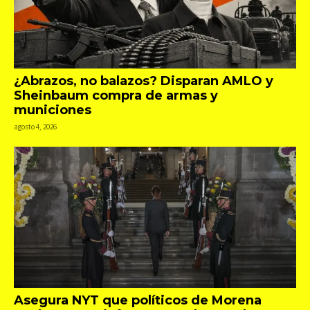
¿Abrazos, no balazos? Disparan AMLO y
Sheinbaum compra de armas y
municiones
agosto 4, 2026
Asegura NYT que políticos de Morena