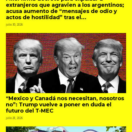
extranjeros que agravien a los argentinos;
acusa aumento de “mensajes de odio y
actos de hostilidad” tras el...
julio 30, 2026
“Mexico y Canadá nos necesitan, nosotros
no”: Trump vuelve a poner en duda el
futuro del T-MEC
julio 28, 2026