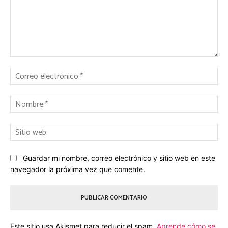
Comentario:
Co
ele
No
Sit
we
Guardar mi nombre, correo electrónico y sitio web en este
navegador la próxima vez que comente.
Este sitio usa Akismet para reducir el spam.
Aprende cómo se