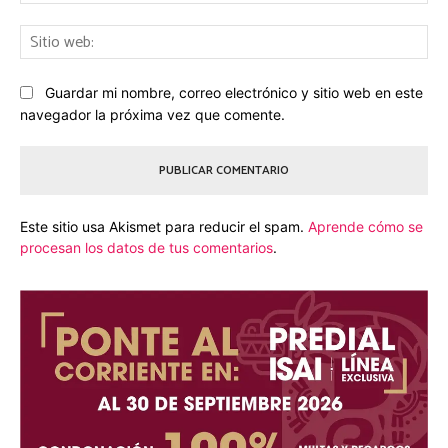
Sit
we
Guardar mi nombre, correo electrónico y sitio web en este
navegador la próxima vez que comente.
Este sitio usa Akismet para reducir el spam.
Aprende cómo se
procesan los datos de tus comentarios
.