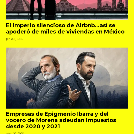
El imperio silencioso de Airbnb…así se
apoderó de miles de viviendas en México
junio 5, 2026
Empresas de Epigmenio Ibarra y del
vocero de Morena adeudan impuestos
desde 2020 y 2021
abril 22, 2026