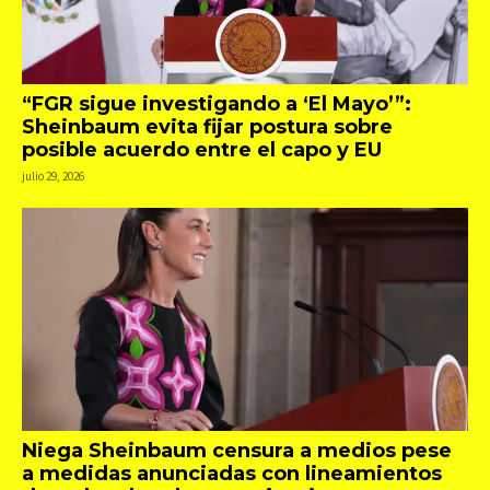
“FGR sigue investigando a ‘El Mayo’”:
Sheinbaum evita fijar postura sobre
posible acuerdo entre el capo y EU
julio 29, 2026
Niega Sheinbaum censura a medios pese
a medidas anunciadas con lineamientos