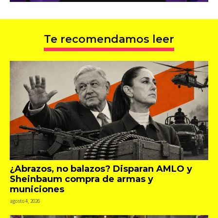
Te recomendamos leer
¿Abrazos, no balazos? Disparan AMLO y
Sheinbaum compra de armas y
municiones
agosto 4, 2026