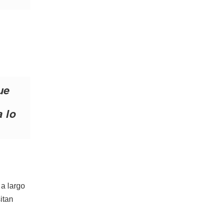
ue
 lo
 a largo
itan