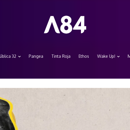
ública 32
Pangea
Tinta Roja
Ethos
Wake Up!
M