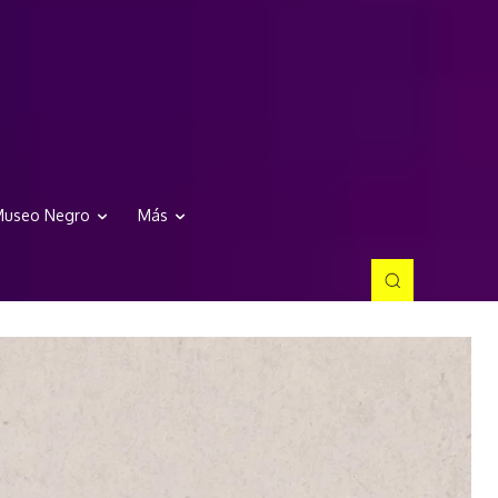
useo Negro
Más