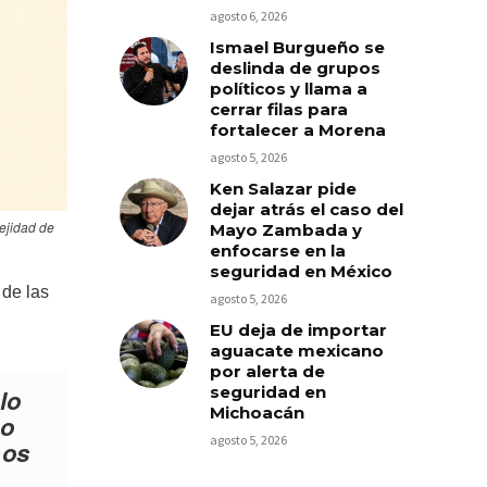
agosto 6, 2026
Ismael Burgueño se
deslinda de grupos
políticos y llama a
cerrar filas para
fortalecer a Morena
agosto 5, 2026
Ken Salazar pide
dejar atrás el caso del
ejidad de
Mayo Zambada y
enfocarse en la
seguridad en México
 de las
agosto 5, 2026
EU deja de importar
aguacate mexicano
por alerta de
seguridad en
lo
Michoacán
No
agosto 5, 2026
mos