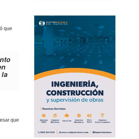
mó que
nto
en
 la
resar que