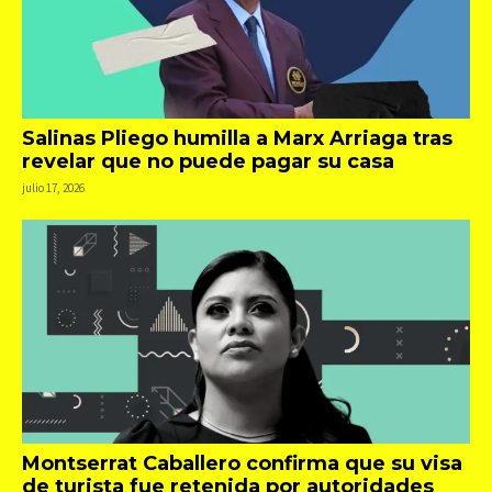
Salinas Pliego humilla a Marx Arriaga tras
revelar que no puede pagar su casa
julio 17, 2026
Montserrat Caballero confirma que su visa
de turista fue retenida por autoridades