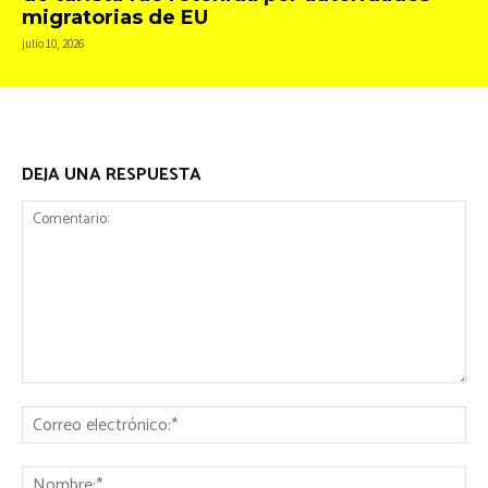
migratorias de EU
julio 10, 2026
DEJA UNA RESPUESTA
Comentario:
Co
ele
No