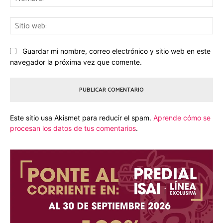
Sit
we
Guardar mi nombre, correo electrónico y sitio web en este
navegador la próxima vez que comente.
Este sitio usa Akismet para reducir el spam.
Aprende cómo se
procesan los datos de tus comentarios
.