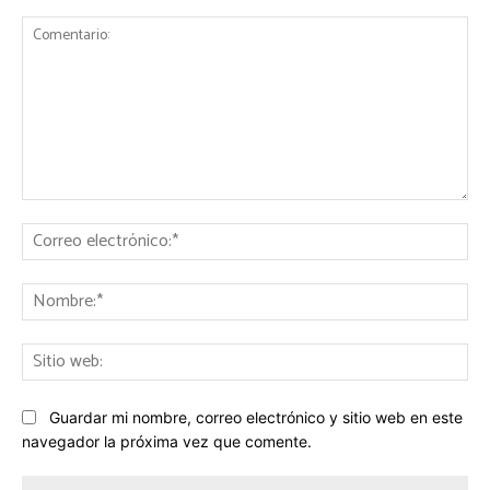
Comentario:
Co
ele
No
Sit
we
Guardar mi nombre, correo electrónico y sitio web en este
navegador la próxima vez que comente.