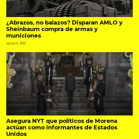
¿Abrazos, no balazos? Disparan AMLO y
Sheinbaum compra de armas y
municiones
agosto 4, 2026
Asegura NYT que políticos de Morena
actúan como informantes de Estados
Unidos