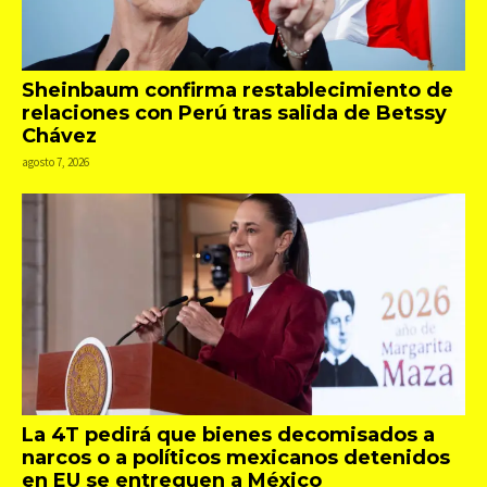
Sheinbaum confirma restablecimiento de
relaciones con Perú tras salida de Betssy
Chávez
agosto 7, 2026
La 4T pedirá que bienes decomisados a
narcos o a políticos mexicanos detenidos
en EU se entreguen a México