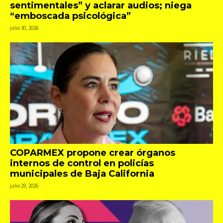
sentimentales” y aclarar audios; niega
“emboscada psicológica”
julio 30, 2026
COPARMEX propone crear órganos
internos de control en policías
municipales de Baja California
julio 29, 2026