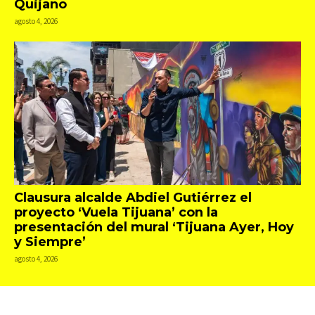
Quijano
agosto 4, 2026
Clausura alcalde Abdiel Gutiérrez el
proyecto ‘Vuela Tijuana’ con la
presentación del mural ‘Tijuana Ayer, Hoy
y Siempre’
agosto 4, 2026