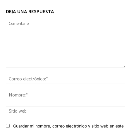
DEJA UNA RESPUESTA
Comentario:
Co
ele
No
Sit
we
Guardar mi nombre, correo electrónico y sitio web en este