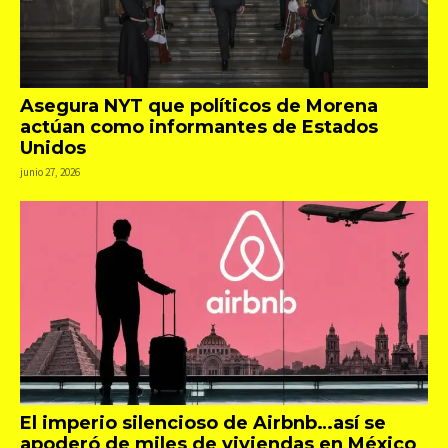
Asegura NYT que políticos de Morena
actúan como informantes de Estados
Unidos
junio 27, 2026
El imperio silencioso de Airbnb…así se
apoderó de miles de viviendas en México