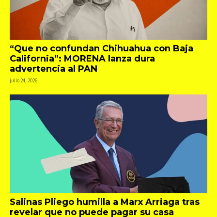
“Que no confundan Chihuahua con Baja
California”: MORENA lanza dura
advertencia al PAN
julio 24, 2026
Salinas Pliego humilla a Marx Arriaga tras
revelar que no puede pagar su casa