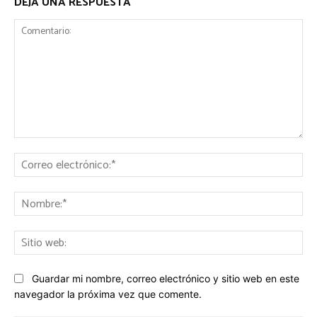
DEJA UNA RESPUESTA
Comentario:
Co
ele
No
Sit
we
Guardar mi nombre, correo electrónico y sitio web en este
navegador la próxima vez que comente.