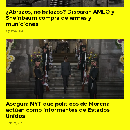
¿Abrazos, no balazos? Disparan AMLO y
Sheinbaum compra de armas y
municiones
agosto 4, 2026
Asegura NYT que políticos de Morena
actúan como informantes de Estados
Unidos
junio 27, 2026