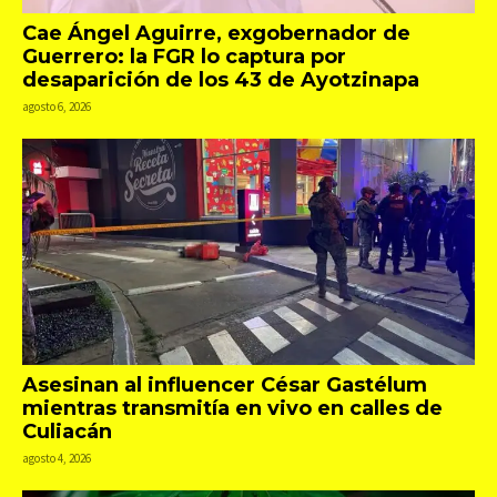
Cae Ángel Aguirre, exgobernador de
Guerrero: la FGR lo captura por
desaparición de los 43 de Ayotzinapa
agosto 6, 2026
Asesinan al influencer César Gastélum
mientras transmitía en vivo en calles de
Culiacán
agosto 4, 2026