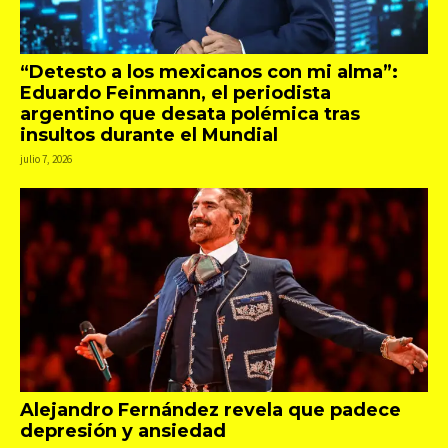
“Detesto a los mexicanos con mi alma”:
Eduardo Feinmann, el periodista
argentino que desata polémica tras
insultos durante el Mundial
julio 7, 2026
Alejandro Fernández revela que padece
depresión y ansiedad