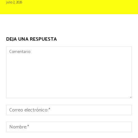
julio 2, 2026
DEJA UNA RESPUESTA
Comentario:
Co
ele
No