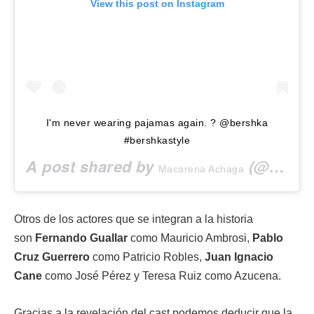
View this post on Instagram
I'm never wearing pajamas again. ? @bershka
#bershkastyle
A post shared by
(@macabeso) on
Macarena Achaga
Otros de los actores que se integran a la historia
son
Fernando Guallar
como Mauricio Ambrosi,
Pablo
Cruz Guerrero
como Patricio Robles,
Juan Ignacio
Cane
como José Pérez y Teresa Ruiz como Azucena.
Gracias a la revelación del cast podemos deducir que la