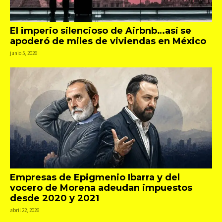
El imperio silencioso de Airbnb…así se
apoderó de miles de viviendas en México
junio 5, 2026
Empresas de Epigmenio Ibarra y del
vocero de Morena adeudan impuestos
desde 2020 y 2021
abril 22, 2026