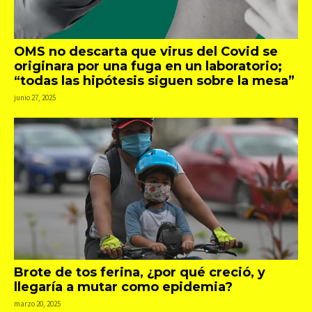
OMS no descarta que virus del Covid se
originara por una fuga en un laboratorio;
“todas las hipótesis siguen sobre la mesa”
junio 27, 2025
Brote de tos ferina, ¿por qué creció, y
llegaría a mutar como epidemia?
marzo 20, 2025