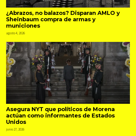
¿Abrazos, no balazos? Disparan AMLO y
Sheinbaum compra de armas y
municiones
agosto 4, 2026
Asegura NYT que políticos de Morena
actúan como informantes de Estados
Unidos
junio 27, 2026