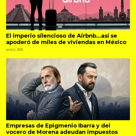
El imperio silencioso de Airbnb…así se
apoderó de miles de viviendas en México
junio 5, 2026
Empresas de Epigmenio Ibarra y del
vocero de Morena adeudan impuestos