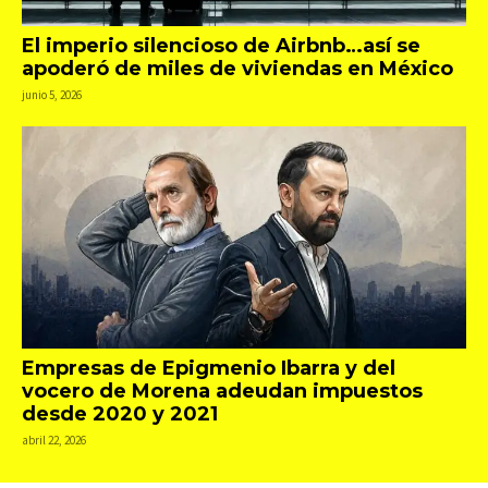
El imperio silencioso de Airbnb…así se
apoderó de miles de viviendas en México
junio 5, 2026
Empresas de Epigmenio Ibarra y del
vocero de Morena adeudan impuestos
desde 2020 y 2021
abril 22, 2026