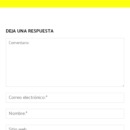
DEJA UNA RESPUESTA
Comentario:
Co
ele
No
Sit