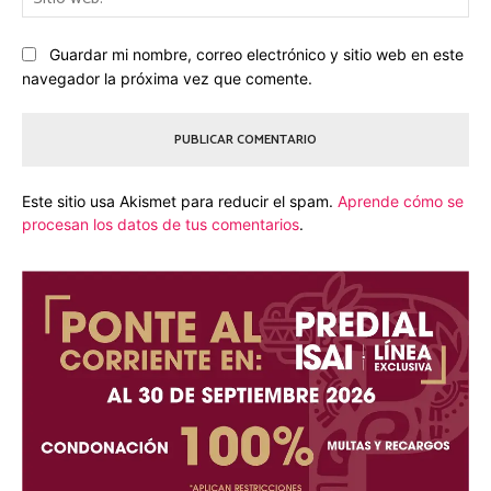
we
Guardar mi nombre, correo electrónico y sitio web en este
navegador la próxima vez que comente.
Este sitio usa Akismet para reducir el spam.
Aprende cómo se
procesan los datos de tus comentarios
.