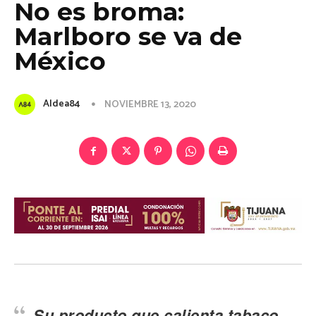
No es broma:
Marlboro se va de
México
Aldea84
NOVIEMBRE 13, 2020
Su producto que calienta tabaco,