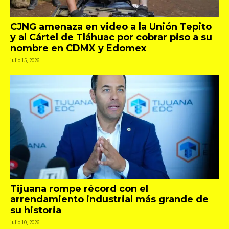
CJNG amenaza en video a la Unión Tepito
y al Cártel de Tláhuac por cobrar piso a su
nombre en CDMX y Edomex
julio 15, 2026
Tijuana rompe récord con el
arrendamiento industrial más grande de
su historia
julio 10, 2026