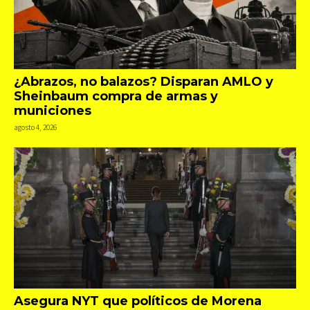
¿Abrazos, no balazos? Disparan AMLO y
Sheinbaum compra de armas y
municiones
agosto 4, 2026
Asegura NYT que políticos de Morena