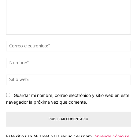
Comentario:
Co
ele
No
Sit
we
Guardar mi nombre, correo electrónico y sitio web en este
navegador la próxima vez que comente.
Este sitio usa Akismet para reducir el spam.
Aprende cómo se