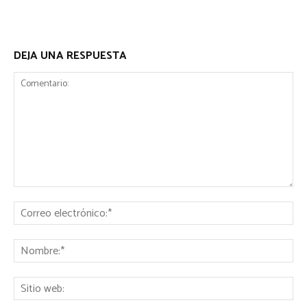
DEJA UNA RESPUESTA
Comentario:
Co
ele
No
Sit
we