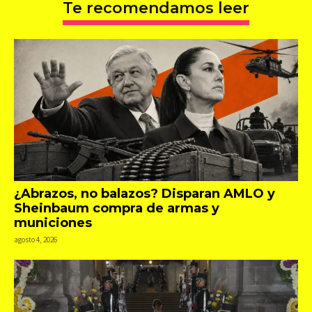
Te recomendamos leer
¿Abrazos, no balazos? Disparan AMLO y
Sheinbaum compra de armas y
municiones
agosto 4, 2026