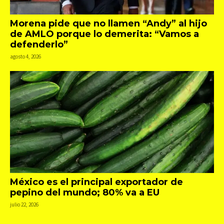
Morena pide que no llamen “Andy” al hijo
de AMLO porque lo demerita: “Vamos a
defenderlo”
agosto 4, 2026
México es el principal exportador de
pepino del mundo; 80% va a EU
julio 22, 2026