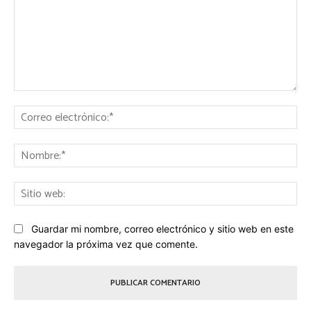
Comentario:
Co
ele
No
Sit
we
Guardar mi nombre, correo electrónico y sitio web en este
navegador la próxima vez que comente.