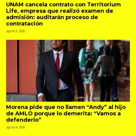
UNAM cancela contrato con Territorium
Life, empresa que realizó examen de
admisión: auditarán proceso de
contratación
agosto 5, 2026
Morena pide que no llamen “Andy” al hijo
de AMLO porque lo demerita: “Vamos a
defenderlo”
agosto 4, 2026