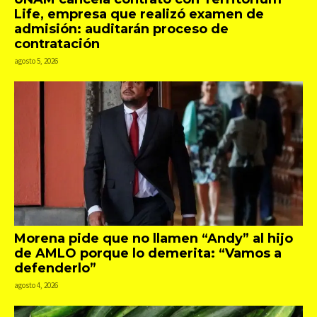
Life, empresa que realizó examen de
admisión: auditarán proceso de
contratación
agosto 5, 2026
Morena pide que no llamen “Andy” al hijo
de AMLO porque lo demerita: “Vamos a
defenderlo”
agosto 4, 2026