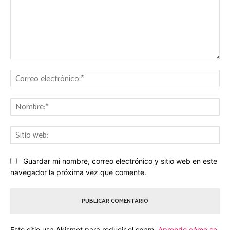
Comentario:
Co
ele
No
Sit
we
Guardar mi nombre, correo electrónico y sitio web en este
navegador la próxima vez que comente.
Este sitio usa Akismet para reducir el spam.
Aprende cómo se