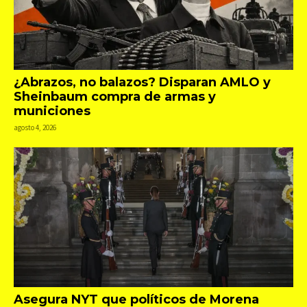
¿Abrazos, no balazos? Disparan AMLO y
Sheinbaum compra de armas y
municiones
agosto 4, 2026
Asegura NYT que políticos de Morena