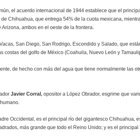
omún, el acuerdo internacional de 1944 establece que el principa
l de Chihuahua, que entrega 54% de la cuota mexicana, mientra
Arizona, ambos en el oeste de la frontera.
as Vacas, San Diego, San Rodrigo, Escondido y Salado, que está
las costas del golfo de México (Coahuila, Nuevo León y Tamauli
iente, de hecho con más del agua que tiene normalmente las ot
nador
Javier Corral,
opositor a López Obrador, esgrime que vari
o humano.
dre Occidental, es el principal río del gigantesco Chihuahua, 
adrados, más grande que todo el Reino Unido; y es el principal 