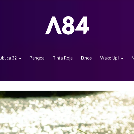
ública 32
Pangea
Tinta Roja
Ethos
Wake Up!
M