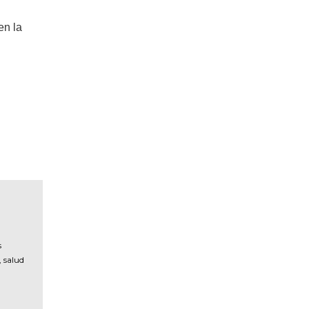
en la
s
, salud