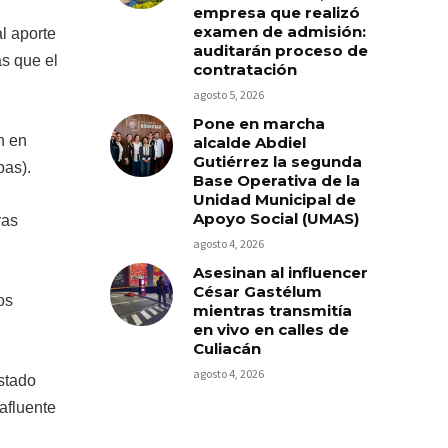
empresa que realizó
examen de admisión:
l aporte
auditarán proceso de
s que el
contratación
agosto 5, 2026
Pone en marcha
n en
alcalde Abdiel
Gutiérrez la segunda
pas).
Base Operativa de la
Unidad Municipal de
Apoyo Social (UMAS)
ras
agosto 4, 2026
Asesinan al influencer
César Gastélum
os
mientras transmitía
en vivo en calles de
Culiacán
agosto 4, 2026
estado
afluente