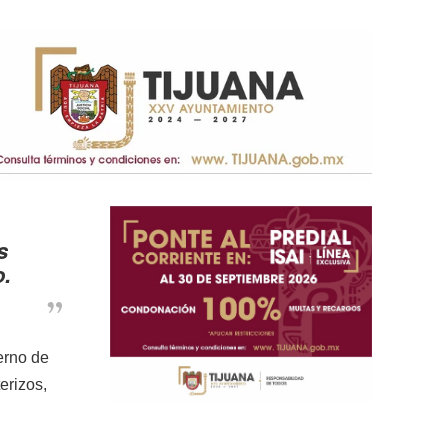
s
o.
erno de
terizos,