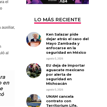
ra el
mo
LO MÁS RECIENTE
auxiliar,
Ken Salazar pide
dejar atrás el caso del
Mayo Zambada y
n
enfocarse en la
seguridad en México
ló al
agosto 5, 2026
EU deja de importar
aguacate mexicano
por alerta de
ara
seguridad en
o en
Michoacán
ue
agosto 5, 2026
có
UNAM cancela
contrato con
Territorium Life,