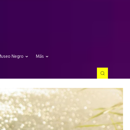
useo Negro
Más