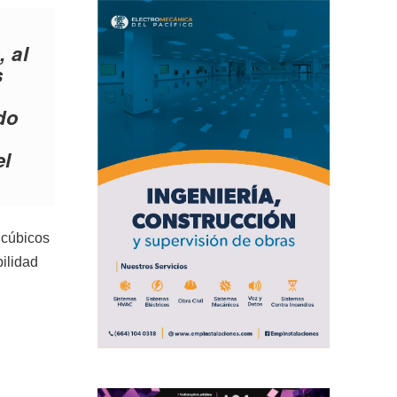
 al
s
do
el
 cúbicos
bilidad