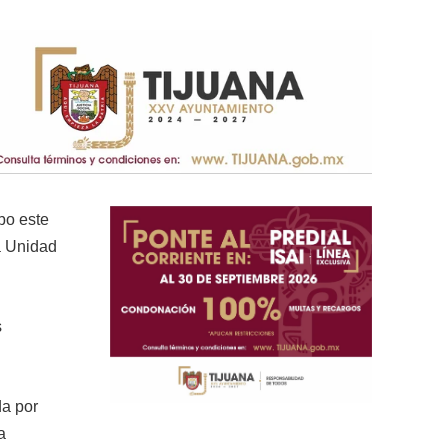
bo este
la Unidad
s
da por
a