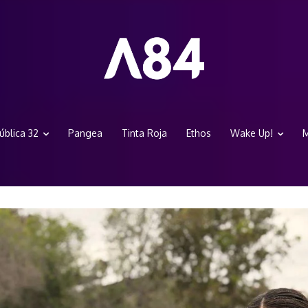
ública 32
Pangea
Tinta Roja
Ethos
Wake Up!
M