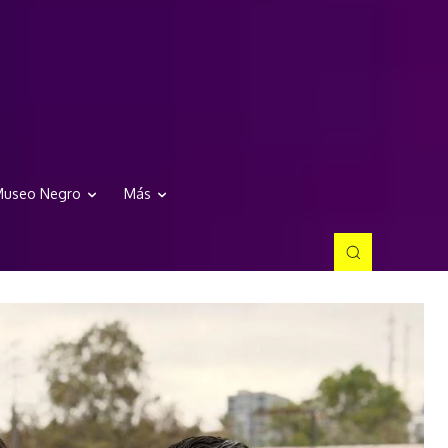
useo Negro
Más