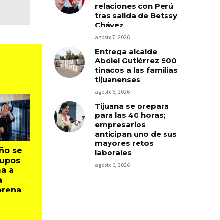
relaciones con Perú
tras salida de Betssy
Chávez
agosto 7, 2026
Entrega alcalde
Abdiel Gutiérrez 900
tinacos a las familias
tijuanenses
agosto 6, 2026
Tijuana se prepara
para las 40 horas;
empresarios
anticipan uno de sus
mayores retos
ño se
laborales
rupos
agosto 6, 2026
ma a
a
orena