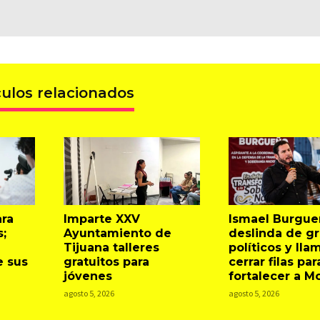
culos relacionados
ara
Imparte XXV
Ismael Burgue
s;
Ayuntamiento de
deslinda de g
Tijuana talleres
políticos y lla
e sus
gratuitos para
cerrar filas par
jóvenes
fortalecer a M
agosto 5, 2026
agosto 5, 2026