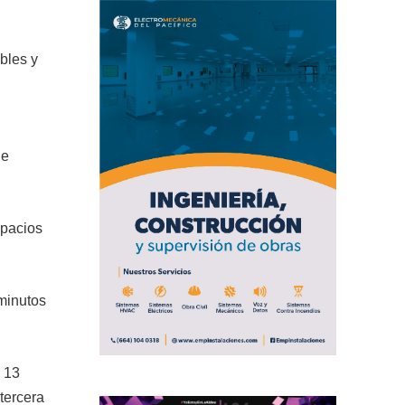
bles y
de
spacios
minutos
y 13
tercera