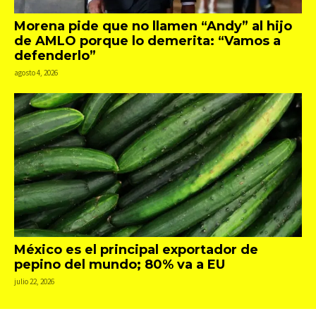
Morena pide que no llamen “Andy” al hijo
de AMLO porque lo demerita: “Vamos a
defenderlo”
agosto 4, 2026
México es el principal exportador de
pepino del mundo; 80% va a EU
julio 22, 2026