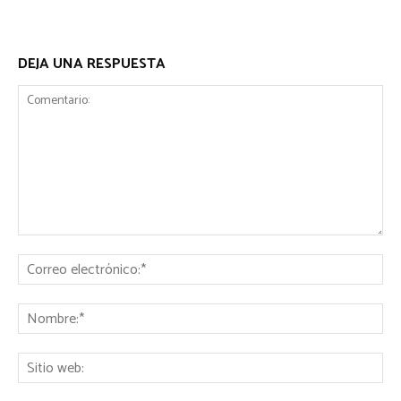
DEJA UNA RESPUESTA
Comentario:
Co
ele
No
Sit
we