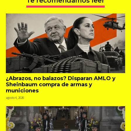
Te recomendamos leer
¿Abrazos, no balazos? Disparan AMLO y
Sheinbaum compra de armas y
municiones
agosto 4, 2026