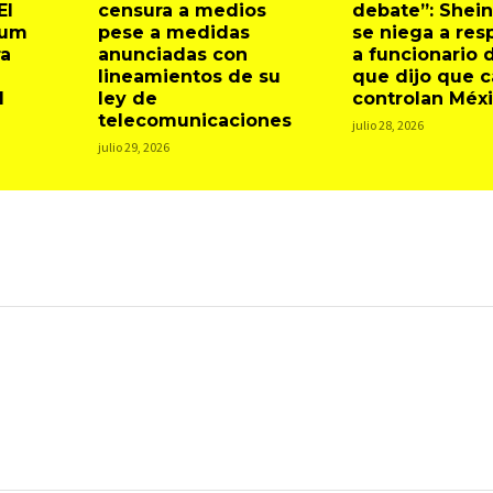
El
censura a medios
debate”: Shei
aum
pese a medidas
se niega a re
ra
anunciadas con
a funcionario 
lineamientos de su
que dijo que c
l
ley de
controlan Méx
telecomunicaciones
julio 28, 2026
julio 29, 2026