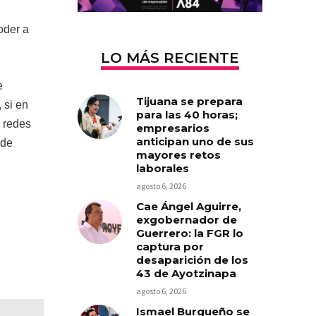
oder a
LO MÁS RECIENTE
e
Tijuana se prepara
 si en
para las 40 horas;
s redes
empresarios
anticipan uno de sus
 de
mayores retos
laborales
agosto 6, 2026
Cae Ángel Aguirre,
exgobernador de
Guerrero: la FGR lo
captura por
desaparición de los
43 de Ayotzinapa
agosto 6, 2026
Ismael Burgueño se