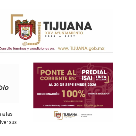
blo
 a las
lver sus