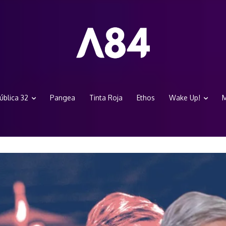
ública 32
Pangea
Tinta Roja
Ethos
Wake Up!
M