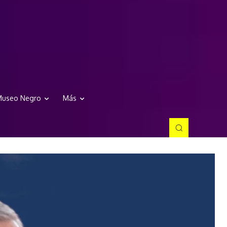
useo Negro
Más