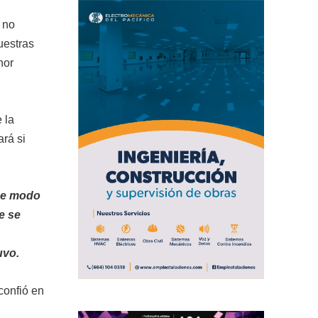
 no
uestras
nor
 la
ará si
 de modo
e se
uvo.
confió en