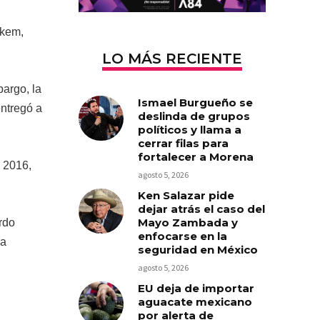
skem,
LO MÁS RECIENTE
argo, la
Ismael Burgueño se
ntregó a
deslinda de grupos
políticos y llama a
cerrar filas para
fortalecer a Morena
 2016,
agosto 5, 2026
Ken Salazar pide
dejar atrás el caso del
Mayo Zambada y
rdo
enfocarse en la
ya
seguridad en México
agosto 5, 2026
EU deja de importar
aguacate mexicano
por alerta de