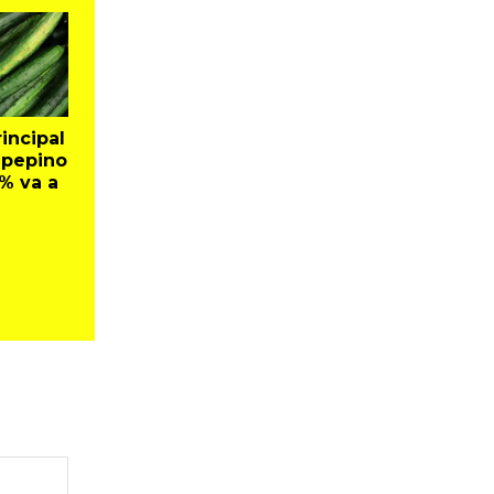
incipal
 pepino
% va a