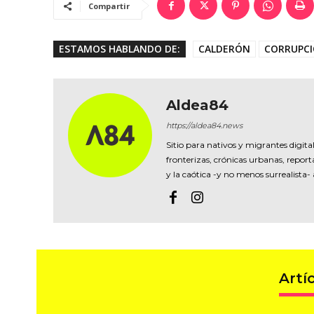
Compartir
ESTAMOS HABLANDO DE:
CALDERÓN
CORRUPC
Aldea84
https://aldea84.news
Sitio para nativos y migrantes digital
fronterizas, crónicas urbanas, reporta
y la caótica -y no menos surrealista-
Artí