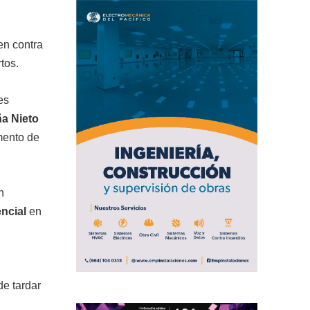
en contra
tos.
es
ña Nieto
umento de
n
ncial
en
e tardar