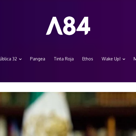
ública 32
Pangea
Tinta Roja
Ethos
Wake Up!
M