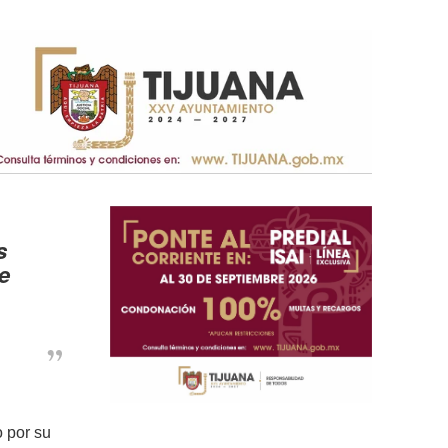
s
e
o por su