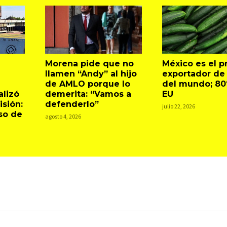
Morena pide que no
México es el pr
llamen “Andy” al hijo
exportador de
de AMLO porque lo
del mundo; 80
lizó
demerita: “Vamos a
EU
sión:
defenderlo”
julio 22, 2026
so de
agosto 4, 2026