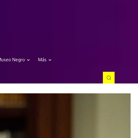
useo Negro
Más