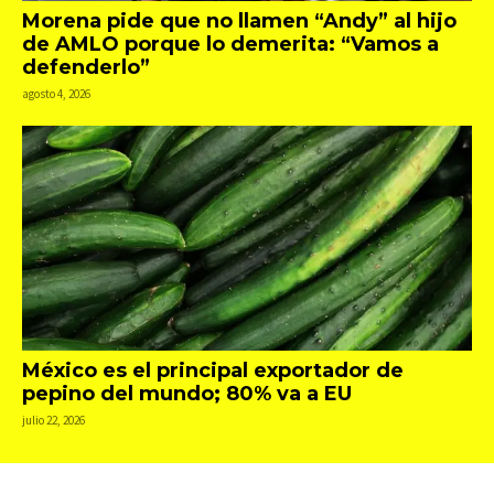
Morena pide que no llamen “Andy” al hijo
de AMLO porque lo demerita: “Vamos a
defenderlo”
agosto 4, 2026
México es el principal exportador de
pepino del mundo; 80% va a EU
julio 22, 2026