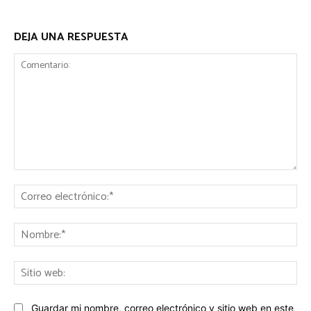
DEJA UNA RESPUESTA
Comentario:
Co
ele
No
Sit
we
Guardar mi nombre, correo electrónico y sitio web en este