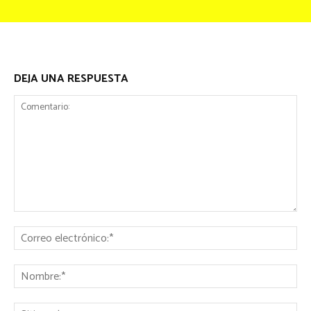
DEJA UNA RESPUESTA
Comentario:
Co
ele
No
Sit