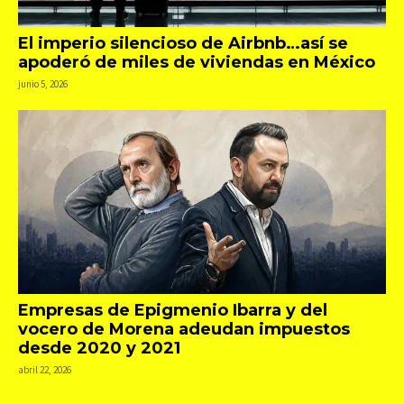
El imperio silencioso de Airbnb…así se
apoderó de miles de viviendas en México
junio 5, 2026
Empresas de Epigmenio Ibarra y del
vocero de Morena adeudan impuestos
desde 2020 y 2021
abril 22, 2026