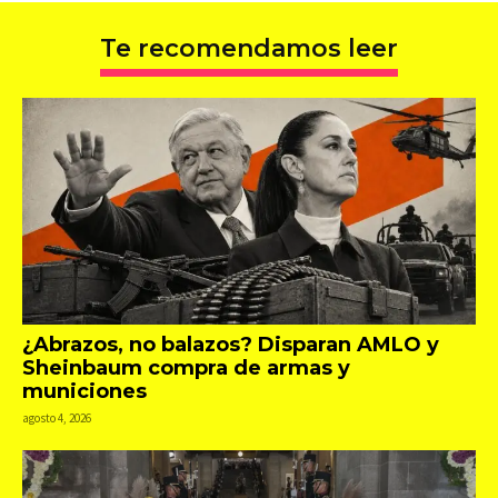
Te recomendamos leer
¿Abrazos, no balazos? Disparan AMLO y
Sheinbaum compra de armas y
municiones
agosto 4, 2026