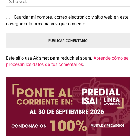
we
Guardar mi nombre, correo electrónico y sitio web en este
navegador la próxima vez que comente.
Este sitio usa Akismet para reducir el spam.
Aprende cómo se
procesan los datos de tus comentarios
.