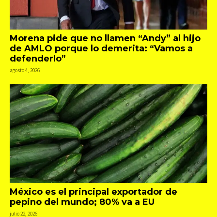
Morena pide que no llamen “Andy” al hijo
de AMLO porque lo demerita: “Vamos a
defenderlo”
agosto 4, 2026
México es el principal exportador de
pepino del mundo; 80% va a EU
julio 22, 2026