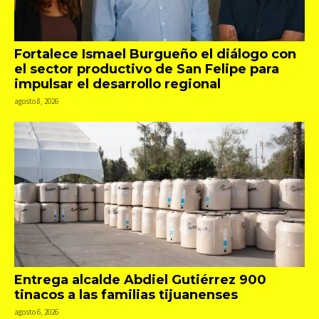
Fortalece Ismael Burgueño el diálogo con
el sector productivo de San Felipe para
impulsar el desarrollo regional
agosto 8, 2026
Entrega alcalde Abdiel Gutiérrez 900
tinacos a las familias tijuanenses
agosto 6, 2026