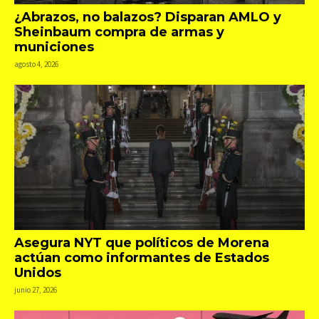
¿Abrazos, no balazos? Disparan AMLO y
Sheinbaum compra de armas y
municiones
agosto 4, 2026
Asegura NYT que políticos de Morena
actúan como informantes de Estados
Unidos
junio 27, 2026