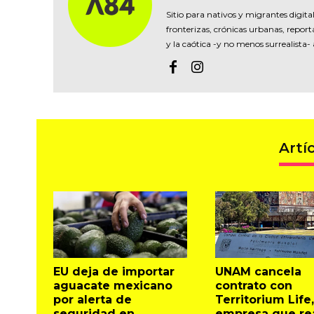
Sitio para nativos y migrantes digital
fronterizas, crónicas urbanas, reporta
y la caótica -y no menos surrealista-
Artí
EU deja de importar
UNAM cancela
aguacate mexicano
contrato con
por alerta de
Territorium Life,
seguridad en
empresa que rea