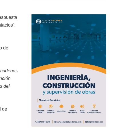
respuesta
tactos”,
eo de
s cadenas
ención
s del
l de