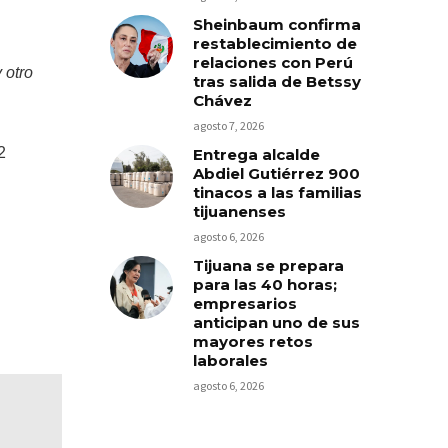
Sheinbaum confirma
restablecimiento de
relaciones con Perú
 otro
tras salida de Betssy
Chávez
agosto 7, 2026
2
Entrega alcalde
Abdiel Gutiérrez 900
tinacos a las familias
tijuanenses
agosto 6, 2026
Tijuana se prepara
para las 40 horas;
empresarios
anticipan uno de sus
mayores retos
laborales
agosto 6, 2026