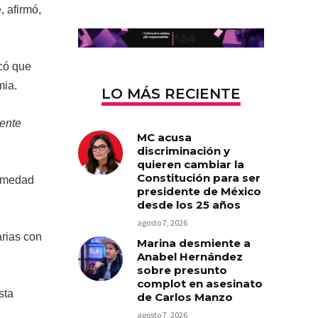
, afirmó,
icó que
mia.
LO MÁS RECIENTE
mente
MC acusa
discriminación y
quieren cambiar la
Constitución para ser
ermedad
presidente de México
desde los 25 años
agosto 7, 2026
arias con
Marina desmiente a
Anabel Hernández
sobre presunto
complot en asesinato
sta
de Carlos Manzo
agosto 7, 2026