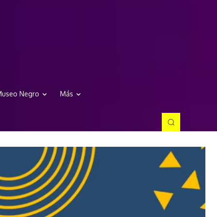
useo Negro
Más