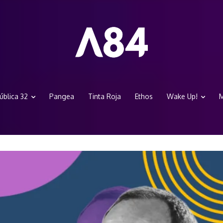
ública 32
Pangea
Tinta Roja
Ethos
Wake Up!
M