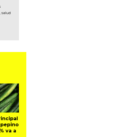
s
, salud
incipal
 pepino
% va a