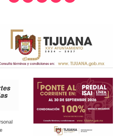
rtes
ias
rsonal
de