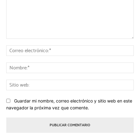
Comentario:
Co
ele
No
Sit
we
Guardar mi nombre, correo electrónico y sitio web en este
navegador la próxima vez que comente.