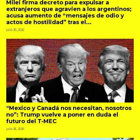
Milei firma decreto para expulsar a
extranjeros que agravien a los argentinos;
acusa aumento de “mensajes de odio y
actos de hostilidad” tras el...
julio 30, 2026
“Mexico y Canadá nos necesitan, nosotros
no”: Trump vuelve a poner en duda el
futuro del T-MEC
julio 28, 2026