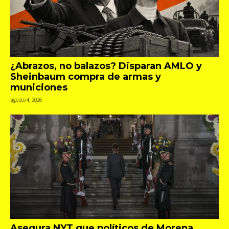
¿Abrazos, no balazos? Disparan AMLO y
Sheinbaum compra de armas y
municiones
agosto 4, 2026
Asegura NYT que políticos de Morena