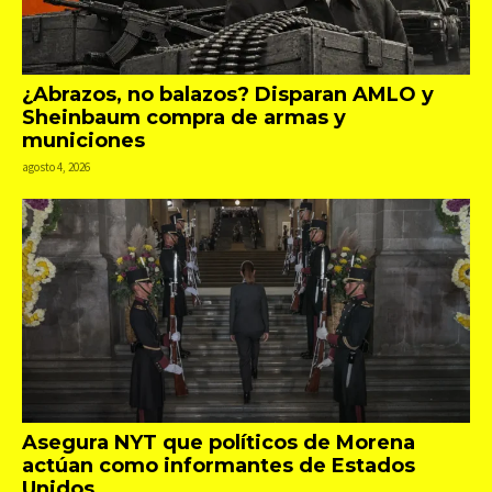
¿Abrazos, no balazos? Disparan AMLO y
Sheinbaum compra de armas y
municiones
agosto 4, 2026
Asegura NYT que políticos de Morena
actúan como informantes de Estados
Unidos