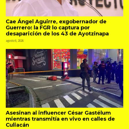
Cae Ángel Aguirre, exgobernador de
Guerrero: la FGR lo captura por
desaparición de los 43 de Ayotzinapa
agosto 6, 2026
Asesinan al influencer César Gastélum
mientras transmitía en vivo en calles de
Culiacán